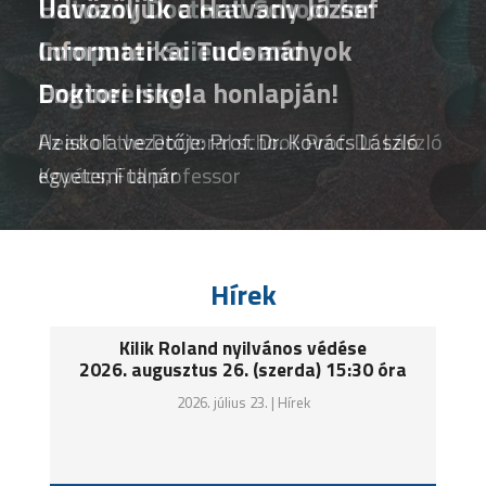
Hatvany Doctoral School for
Computer Science and
Engineering!
Head of the Doctoral school: Prof. Dr. László
Kovács, Full professor
Hírek
Kilik Roland nyilvános védése
2026. augusztus 26. (szerda) 15:30 óra
2026. július 23. |
Hírek