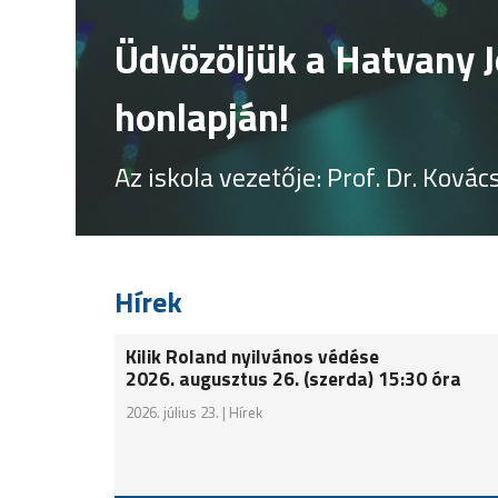
Welcome to the website
Science and Engineerin
Head of the Doctoral school: Prof. 
Hírek
Kilik Roland nyilvános védése
2026. augusztus 26. (szerda) 15:30 óra
2026. július 23. |
Hírek