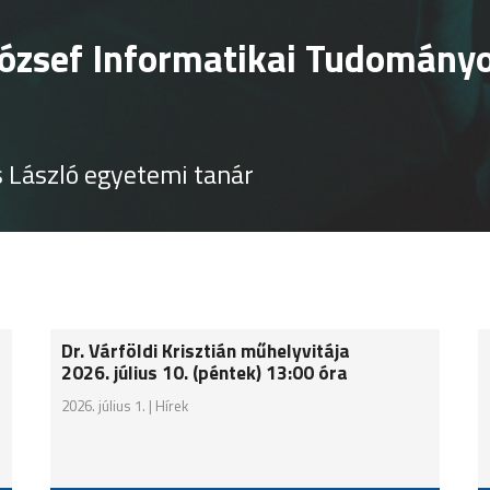
 of József Hatvany Doctoral 
g!
Dr. László Kovács, Full professor
Dr. Várföldi Krisztián műhelyvitája
2026. július 10. (péntek) 13:00 óra
2026. július 1. |
Hírek