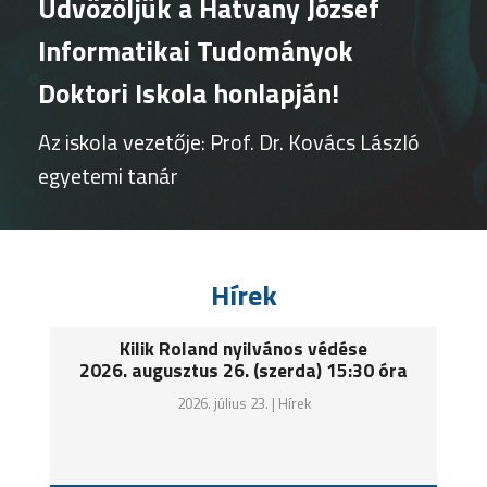
Üdvözöljük a Hatvany József
Hatvany Doctoral School for
Informatikai Tudományok
Computer Science and
Doktori Iskola honlapján!
Engineering!
Az iskola vezetője: Prof. Dr. Kovács László
Head of the Doctoral school: Prof. Dr. László
egyetemi tanár
Kovács, Full professor
Hírek
Kilik Roland nyilvános védése
2026. augusztus 26. (szerda) 15:30 óra
2026. július 23. |
Hírek